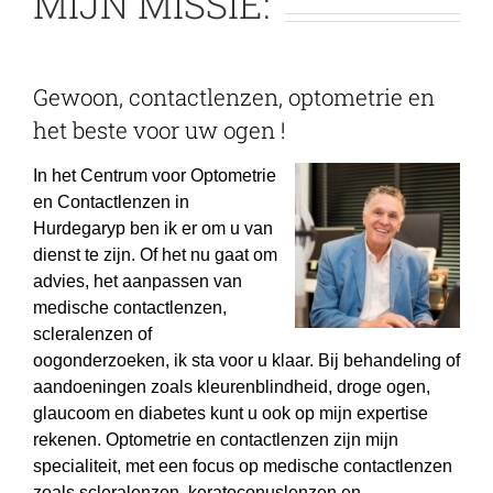
MIJN MISSIE:
Lensvloeistof & Oogdruppels
Gewoon, contactlenzen, optometrie en
Oogonderzoeken
het beste voor uw ogen !
Klantenservice
In het Centrum voor Optometrie
en Contactlenzen in
Afspraak Pagina
Hurdegaryp ben ik er om u van
dienst te zijn. Of het nu gaat om
Kleurlenzen & sportlenzen
advies, het aanpassen van
medische contactlenzen,
scleralenzen of
Demo & Video
oogonderzoeken, ik sta voor u klaar. Bij behandeling of
aandoeningen zoals kleurenblindheid, droge ogen,
Aanmeten contactlenzen
glaucoom en diabetes kunt u ook op mijn expertise
rekenen. Optometrie en contactlenzen zijn mijn
Blog
specialiteit, met een focus op medische contactlenzen
zoals scleralenzen, keratoconuslenzen en